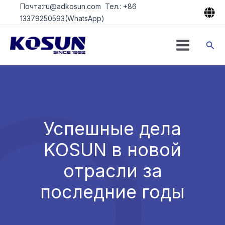
Перейти
Почта:ru@adkosun.com Тел.: +86
к
13379250593(WhatsApp)
содержимому
Пои
Успешные дела
KOSUN в новой
отрасли за
последние годы