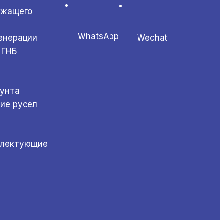
ржащего
WhatsApp
Wechat
генерации
 ГНБ
а
рунта
ние русел
плектующие