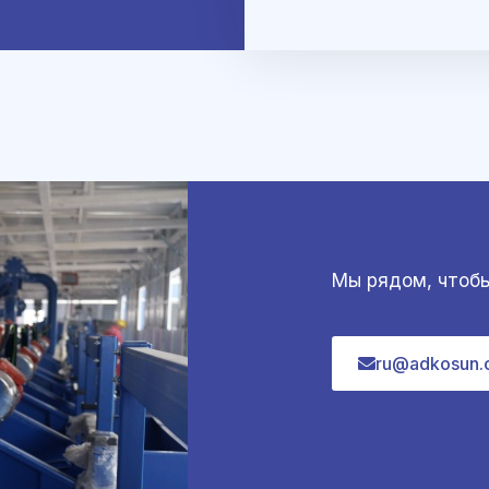
e
*
Мы рядом, чтобы
ru@adkosun.