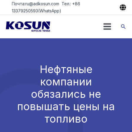
Перейти
Почта:ru@adkosun.com Тел.: +86
к
13379250593(WhatsApp)
содержимому
Пои
Нефтяные
компании
обязались не
повышать цены на
топливо