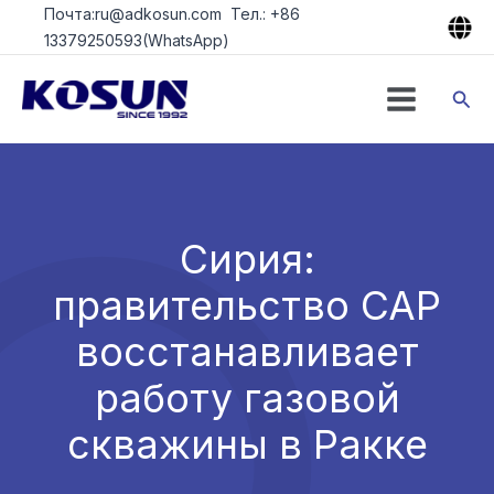
Перейти
Почта:ru@adkosun.com Тел.: +86
к
13379250593(WhatsApp)
содержимому
Пои
Сирия:
правительство САР
восстанавливает
работу газовой
скважины в Ракке