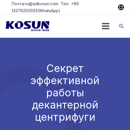
Перейти
Почта:ru@adkosun.com Тел.: +86
к
13379250593(WhatsApp)
содержимому
Пои
Секрет
эффективной
работы
декантерной
центрифуги