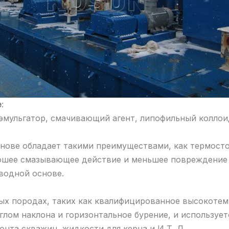
е
:
 эмульгатор, смачивающий агент, липофильный коллоид
снове обладает такими преимуществами, как термосто
ошее смазывающее действие и меньшее повреждение н
водной основе.
ных породах, таких как квалифицированное высокотем
лом наклона и горизонтальное бурение, и использует
нта скважин, жидкости для керна и И Т. Д.