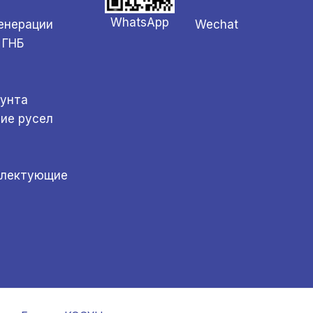
WhatsApp
Wechat
генерации
 ГНБ
а
рунта
ние русел
плектующие