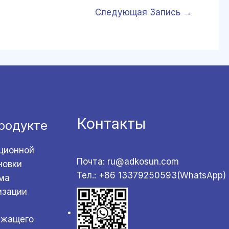
Следующая Запись
→
Контакты
родукте
ционной
Почта: ru@adkosun.com
новки
Тел.: +86 13379250593(WhatsApp)
ма
изации
ржащего