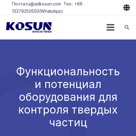
Перейти
Почта:ru@adkosun.com Тел.: +86
к
13379250593(WhatsApp)
содержимому
Пои
Функциональность
и потенциал
оборудования для
контроля твердых
частиц