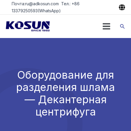
Перейти
Почта:ru@adkosun.com Тел.: +86
к
13379250593(WhatsApp)
содержимому
Пои
Оборудование для
разделения шлама
— Декантерная
центрифуга