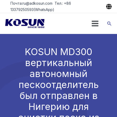
Перейти
Почта:ru@adkosun.com Тел.: +86
к
13379250593(WhatsApp)
содержимому
Пои
KOSUN MD300
вертикальный
автономный
пескоотделитель
был отправлен в
Нигерию для