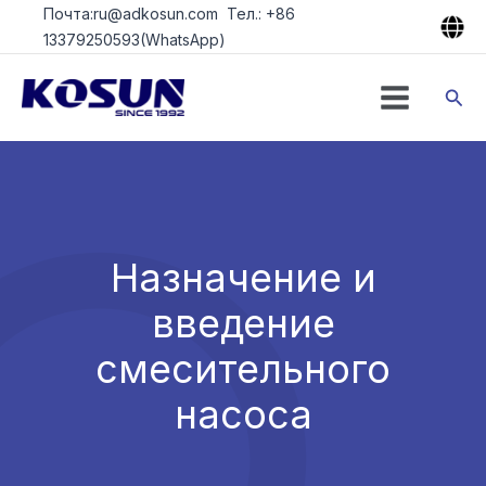
Перейти
Почта:ru@adkosun.com Тел.: +86
к
13379250593(WhatsApp)
содержимому
Пои
Назначение и
введение
смесительного
насоса