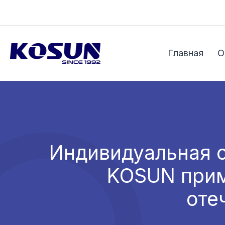
Перейти
к
содержимому
Главная
О
Индивидуальная с
KOSUN прим
оте