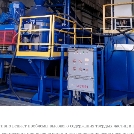
но решает проблемы высокого содержания твердых частиц в п
 громоздких процедур выемки и складирования угольного шлама 