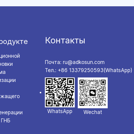
Контакты
родукте
ционной
Почта: ru@adkosun.com
новки
Тел.: +86 13379250593(WhatsApp)
ма
изации
ржащего
WhatsApp
Wechat
генерации
 ГНБ
а