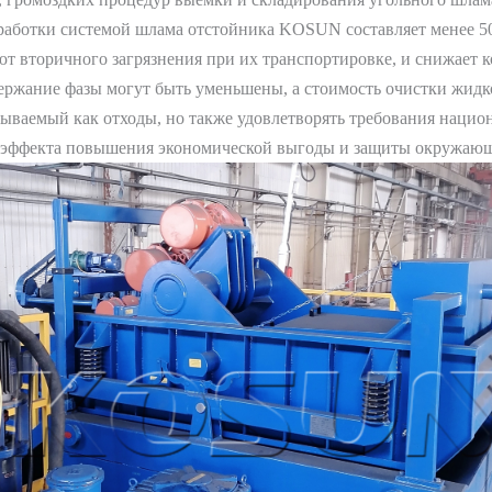
обработки системой шлама отстойника KOSUN составляет менее 
ют вторичного загрязнения при их транспортировке, и снижает 
держание фазы могут быть уменьшены, а стоимость очистки жид
сываемый как отходы, но также удовлетворять требования наци
го эффекта повышения экономической выгоды и защиты окружающ