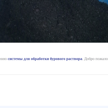
лению
системы для обработки бурового раствора
. Добро пожало