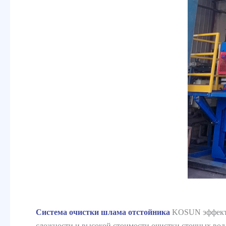
Система очистки шлама отстойника
KOSUN эффектив
сложности и высокой стоимости очистки сточных вод,