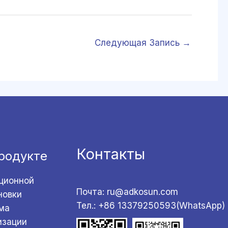
Следующая Запись
→
Контакты
родукте
ционной
Почта: ru@adkosun.com
новки
Тел.: +86 13379250593(WhatsApp)
ма
изации