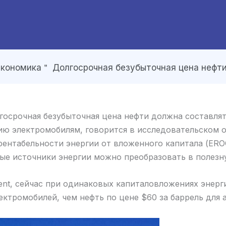
кономика＂ Долгосрочная безубыточная цена нефти 
осрочная безубыточная цена нефти должна составлять
ию электромобилям, говорится в исследовательском о
ентабельности энергии от вложенного капитала (EROC
мые источники энергии можно преобразовать в полез
ent, сейчас при одинаковых капиталовложениях энерг
ектромобилей, чем нефть по цене $60 за баррель для