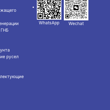
ржащего
WhatsApp
Wechat
генерации
 ГНБ
а
рунта
ние русел
плектующие