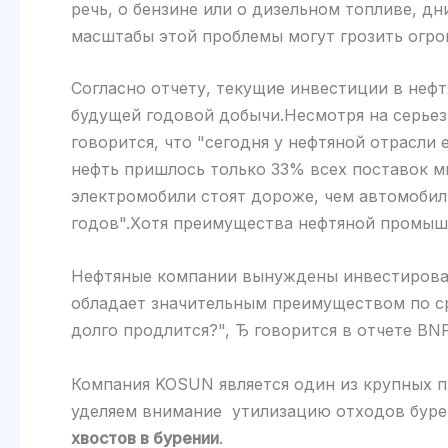
речь, о бензине или о дизельном топливе, дн
масштабы этой проблемы могут грозить огр
Согласно отчету, текущие инвестиции в нефт
будущей годовой добычи.Несмотря на серьез
говорится, что "сегодня у нефтяной отрасл
нефть пришлось только 33% всех поставок ми
электромобили стоят дороже, чем автомобили
годов".Хотя преимущества нефтяной промышл
Нефтяные компании вынуждены инвестировать
обладает значительным преимуществом по ср
долго продлится?", Ђ говорится в отчете BNP
Компания KOSUN является один из крупных 
уделяем внимание утилизацию отходов буре
хвостов в бурении
.