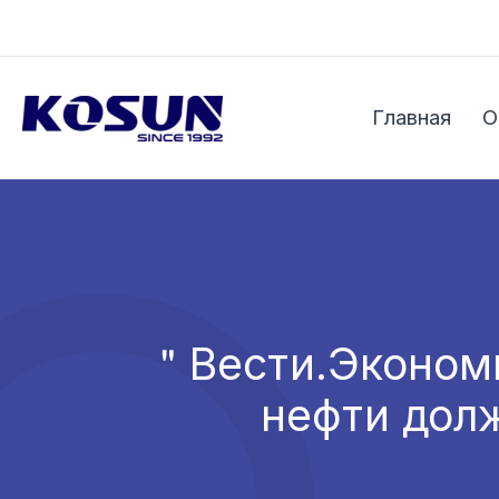
Перейти
к
содержимому
Главная
О
＂Вести.Экономи
нефти долж