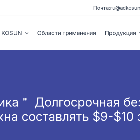
Почта:ru@adkosun
 KOSUN
Области применения
Продукция
ка＂ Долгосрочная бе
на составлять $9-$10 