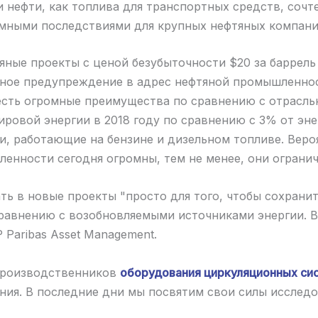
и нефти, как топлива для транспортных средств, сочт
омными последствиями для крупных нефтяных компани
яные проекты с ценой безубыточности $20 за баррел
ное предупреждение в адрес нефтяной промышленност
и есть огромные преимущества по сравнению с отрасл
ровой энергии в 2018 году по сравнению с 3% от энер
, работающие на бензине и дизельном топливе. Вероя
енности сегодня огромны, тем не менее, они ограни
 в новые проекты "просто для того, чтобы сохранить
авнению с возобновляемыми источниками энергии. Во
 Paribas Asset Management.
производственников
оборудования циркуляционных си
ния. В последние дни мы посвятим свои силы исслед