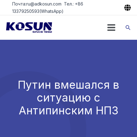
Перейти
Почта:ru@adkosun.com Тел.: +86
к
13379250593(WhatsApp)
содержимому
Пои
Путин вмешался в
ситуацию с
Антипинским НПЗ