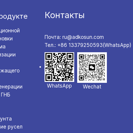
Контакты
родукте
ционной
Почта: ru@adkosun.com
новки
Тел.: +86 13379250593(WhatsApp)
ма
изации
ржащего
WhatsApp
Wechat
генерации
 ГНБ
а
рунта
ние русел