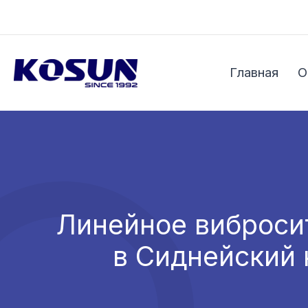
Перейти
к
содержимому
Главная
О
Линейное вибросит
в Сиднейский 