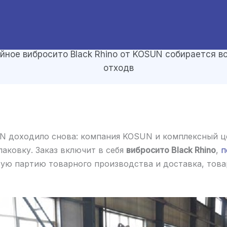
йное вибросито Black Rhino от KOSUN собирается в
отходв
N доходило снова: компания KOSUN и комплексный це
аковку. Заказ включит в себя
вибросито Black Rhino
,
п
ю партию товарного производства и доставка, товар