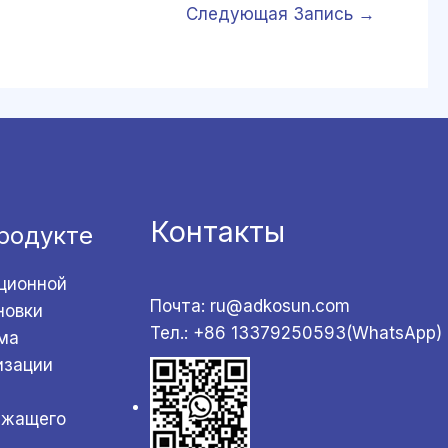
Следующая Запись
→
Контакты
родукте
ционной
Почта: ru@adkosun.com
новки
Тел.: +86 13379250593(WhatsApp)
ма
изации
ржащего