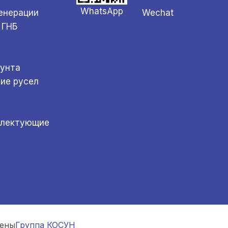
WhatsApp
Wechat
генерации
 ГНБ
а
рунта
ние русел
плектующие
щены
Группа КОСУН