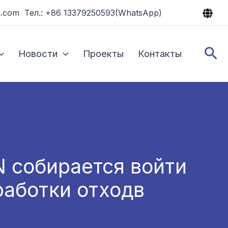
.com Тел.: +86 13379250593(WhatsApp)
По
Новости
Проекты
Контакты
N собирается войти
работки отходв