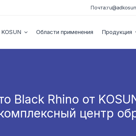
Почта:ru@adkosun
 KOSUN
Области применения
Продукция
о Black Rhino от KOSU
комплексный центр об