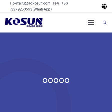
Перейти
Почта:ru@adkosun.com Тел.: +86
к
13379250593(WhatsApp)
содержимому
Пои
ooooo