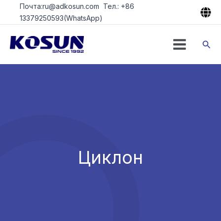
Перейти
Почта:ru@adkosun.com Тел.: +86
к
13379250593(WhatsApp)
содержимому
Пои
Циклон