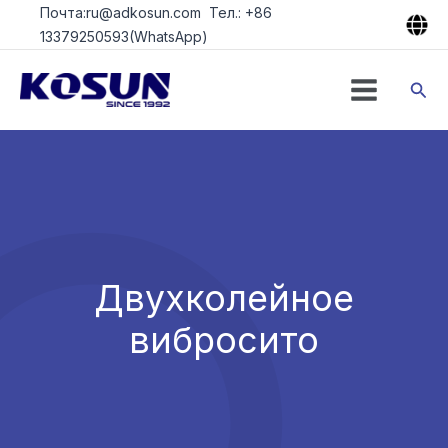
Перейти
Почта:ru@adkosun.com Тел.: +86
к
13379250593(WhatsApp)
содержимому
Пои
Двухколейное
вибросито