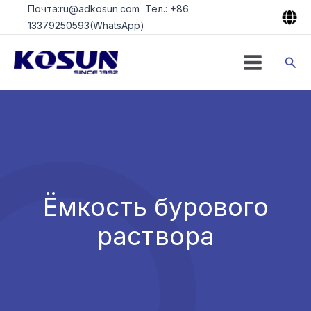
Перейти
Почта:ru@adkosun.com Тел.: +86
к
13379250593(WhatsApp)
содержимому
Пои
Ёмкость бурового
раствора