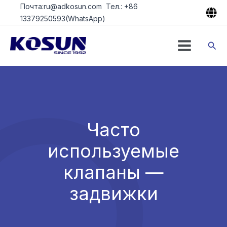
Перейти
Почта:ru@adkosun.com Тел.: +86
к
13379250593(WhatsApp)
содержимому
Пои
Часто
используемые
клапаны —
задвижки