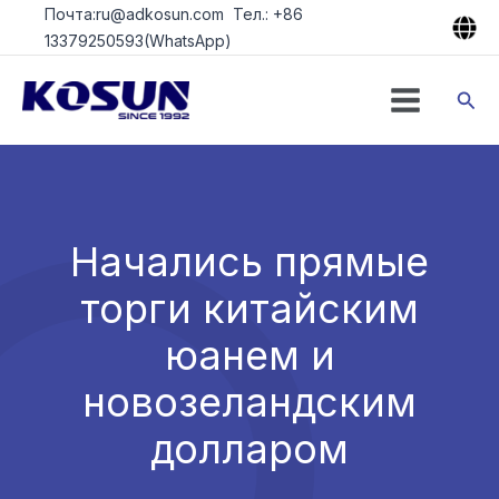
Перейти
Почта:ru@adkosun.com Тел.: +86
к
13379250593(WhatsApp)
содержимому
Пои
Начались прямые
торги китайским
юанем и
новозеландским
долларом