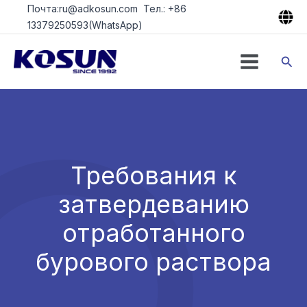
Перейти
Почта:ru@adkosun.com Тел.: +86
к
13379250593(WhatsApp)
содержимому
Пои
Требования к
затвердеванию
отработанного
бурового раствора