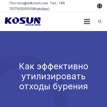
Перейти
Почта:ru@adkosun.com Тел.: +86
к
13379250593(WhatsApp)
содержимому
Пои
Как эффективно
утилизировать
отходы бурения