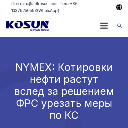
Перейти
Почта:ru@adkosun.com Тел.: +86
к
13379250593(WhatsApp)
содержимому
Пои
NYMEX: Котировки
нефти растут
вслед за решением
ФРС урезать меры
по КС