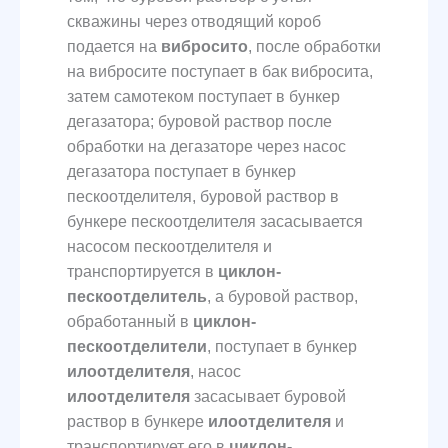
скважины через отводящий короб
подается на
вибросито
, после обработки
на вибросите поступает в бак вибросита,
затем самотеком поступает в бункер
дегазатора; буровой раствор после
обработки на дегазаторе через насос
дегазатора поступает в бункер
пескоотделителя, буровой раствор в
бункере пескоотделителя засасывается
насосом пескоотделителя и
транспортируется в
циклон
-
пескоотделитель
, а буровой раствор,
обработанный в
циклон
-
пескоотделители
, поступает в бункер
илоотделителя
, насос
илоотделителя
засасывает буровой
раствор в бункере
илоотделителя
и
транспортирует его в
циклон
-