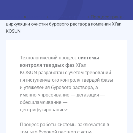
Главная
»
Новости
»
Новости отрасли
»
Процесс гранд-
циркуляции очистки бурового раствора компании Xi’an
KOSUN
Технологический процесс
системы
контроля твердых фаз
Xi'an
KOSUN разработан с учетом требований
пятиступенчатого контроля твердой фазы
и утяжеления бурового раствора, а
именно <просеивание — дегазация —
обесшламливание —
центрифугирование>.
Процесс работы системы заключается в
том, что буровой раствор с устья