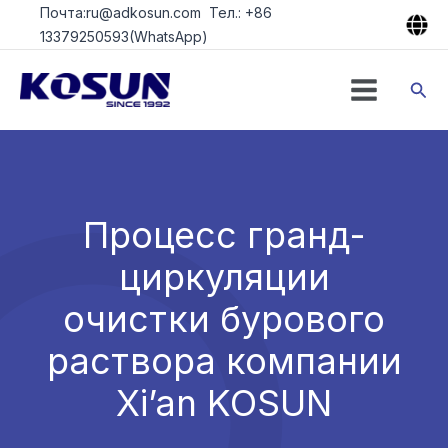
Перейти
Почта:ru@adkosun.com Тел.: +86
к
13379250593(WhatsApp)
содержимому
Пои
Процесс гранд-
циркуляции
очистки бурового
раствора компании
Xi’an KOSUN