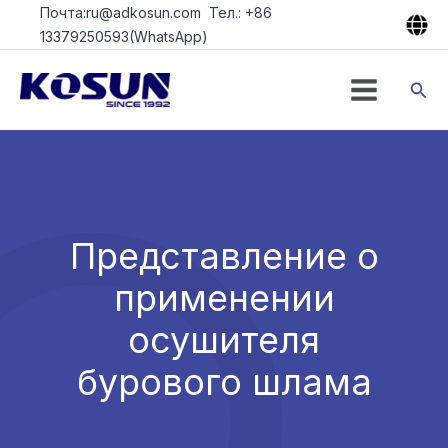
Перейти
Почта:ru@adkosun.com Тел.: +86
к
13379250593(WhatsApp)
содержимому
Пои
Представление о
применении
осушителя
бурового шлама