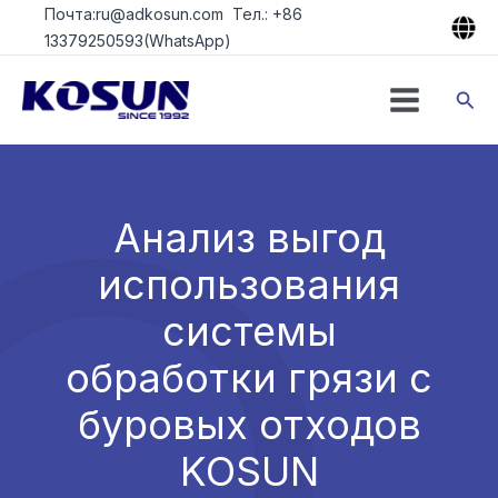
Перейти
Почта:ru@adkosun.com Тел.: +86
к
13379250593(WhatsApp)
содержимому
Пои
Анализ выгод
использования
системы
обработки грязи с
буровых отходов
KOSUN