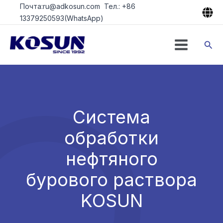
Перейти
Почта:ru@adkosun.com Тел.: +86
к
13379250593(WhatsApp)
содержимому
Пои
Система
обработки
нефтяного
бурового раствора
KOSUN