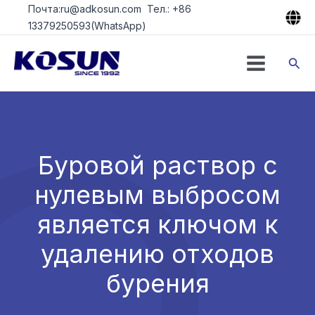
Перейти
Почта:ru@adkosun.com Тел.: +86
к
13379250593(WhatsApp)
содержимому
Пои
Буровой раствор с
нулевым выбросом
является ключом к
удалению отходов
бурения