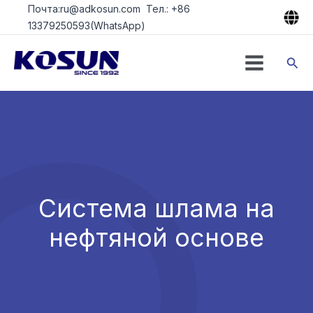
Перейти
Почта:ru@adkosun.com Тел.: +86
к
13379250593(WhatsApp)
содержимому
Пои
Система шлама на
нефтяной основе