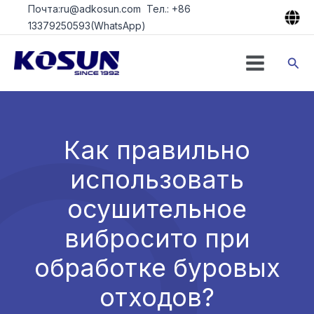
Перейти
Почта:ru@adkosun.com Тел.: +86
к
13379250593(WhatsApp)
содержимому
Пои
Как правильно
использовать
осушительное
вибросито при
обработке буровых
отходов?