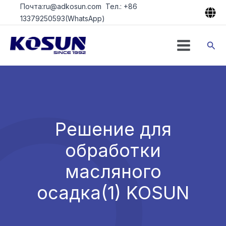
Перейти
Почта:ru@adkosun.com Тел.: +86
к
13379250593(WhatsApp)
содержимому
Пои
Решение для
обработки
масляного
осадка(1) KOSUN