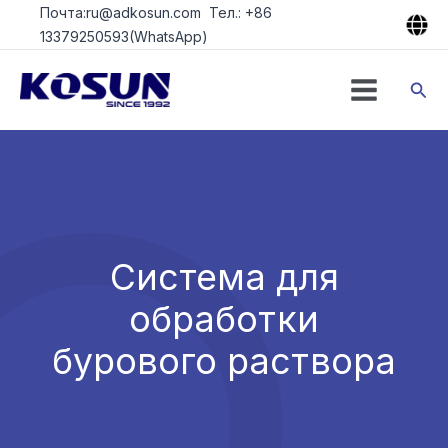
Перейти
Почта:ru@adkosun.com Тел.: +86
к
13379250593(WhatsApp)
содержимому
Пои
Система для
обработки
бурового раствора