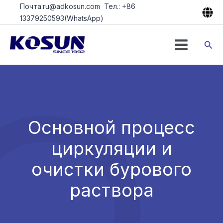
Перейти
Почта:ru@adkosun.com Тел.: +86
к
13379250593(WhatsApp)
содержимому
Пои
Основной процесс
циркуляции и
очистки бурового
раствора