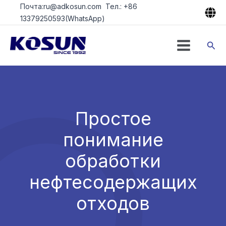
Перейти
Почта:ru@adkosun.com Тел.: +86
к
13379250593(WhatsApp)
содержимому
Пои
Простое
понимание
обработки
нефтесодержащих
отходов