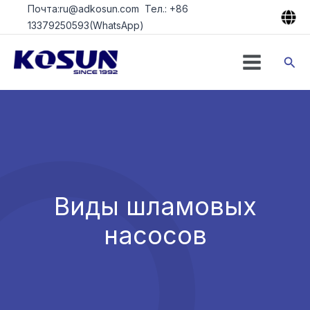
Перейти
Почта:ru@adkosun.com Тел.: +86
к
13379250593(WhatsApp)
содержимому
Пои
Виды шламовых
насосов