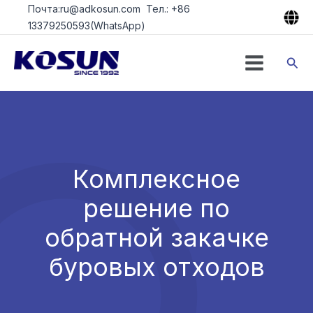
Перейти
Почта:ru@adkosun.com Тел.: +86
к
13379250593(WhatsApp)
содержимому
Пои
Комплексное
решение по
обратной закачке
буровых отходов