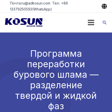
Перейти
Почта:ru@adkosun.com Тел.: +86
к
13379250593(WhatsApp)
содержимому
Пои
Программа
переработки
бурового шлама —
разделение
твердой и жидкой
фаз