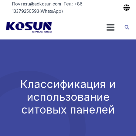
Перейти
Почта:ru@adkosun.com Тел.: +86
к
13379250593(WhatsApp)
содержимому
Пои
Классификация и
использование
ситовых панелей