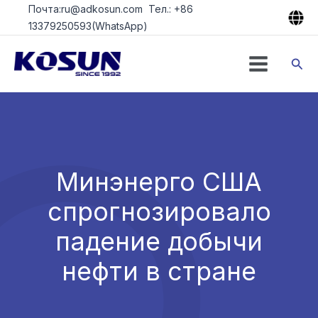
Перейти
Почта:ru@adkosun.com Тел.: +86
к
13379250593(WhatsApp)
содержимому
Пои
Минэнерго США
спрогнозировало
падение добычи
нефти в стране