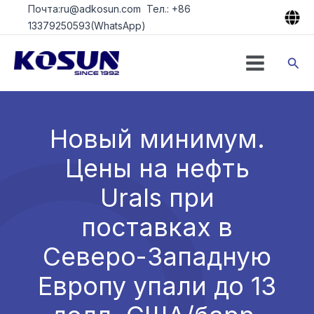
Перейти
Почта:ru@adkosun.com Тел.: +86
к
13379250593(WhatsApp)
содержимому
Пои
Новый минимум.
Цены на нефть
Urals при
поставках в
Северо-Западную
Европу упали до 13