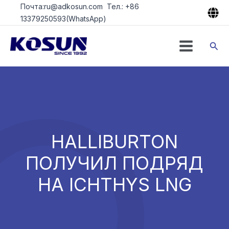
Перейти
Почта:ru@adkosun.com Тел.: +86
к
13379250593(WhatsApp)
содержимому
Пои
HALLIBURTON
ПОЛУЧИЛ ПОДРЯД
НА ICHTHYS LNG