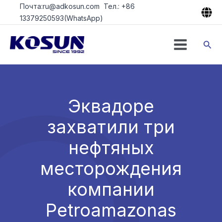
Перейти
Почта:ru@adkosun.com Тел.: +86
к
13379250593(WhatsApp)
содержимому
Пои
Эквадоре
захватили три
нефтяных
месторождения
компании
Petroamazonas