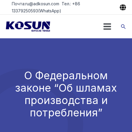
Перейти
Почта:ru@adkosun.com Тел.: +86
к
13379250593(WhatsApp)
содержимому
Пои
О Федеральном
законе “Об шламах
производства и
потребления”