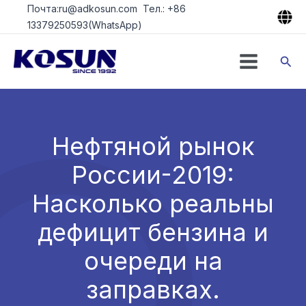
Перейти
Почта:ru@adkosun.com Тел.: +86
к
13379250593(WhatsApp)
содержимому
Пои
Нефтяной рынок
России-2019:
Насколько реальны
дефицит бензина и
очереди на
заправках.