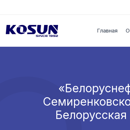
Перейти
к
содержимому
Главная
О
«Белоруснеф
Семиренковско
Белорусская