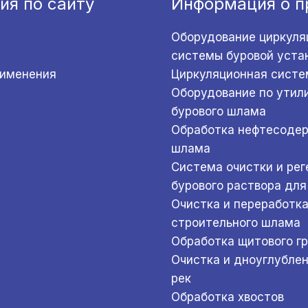
ия по сайту
Информация о п
Оборудование циркуля
системы буровой уста
рименения
Циркуляционная систе
Оборудование по утил
бурового шлама
Обработка нефтесоде
шлама
Система очистки и ре
бурового раствора для
Очистка и переработк
строительного шлама
Обработка щитового г
Очистка и дноуглубле
рек
Обработка хвостов