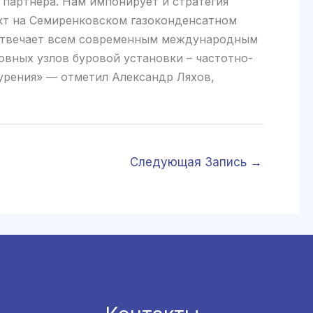
партнера. Нам импонирует и стратегия
ект на Семиренковском газоконденсатном
 отвечает всем современным международным
вных узлов буровой установки – частотно-
урения» — отметил Александр Ляхов,
Следующая Запись
→