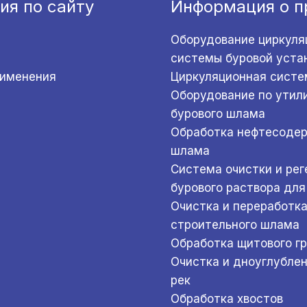
ия по сайту
Информация о п
Оборудование циркуля
системы буровой уста
рименения
Циркуляционная систе
Оборудование по утил
бурового шлама
Обработка нефтесоде
шлама
Система очистки и ре
бурового раствора для
Очистка и переработк
строительного шлама
Обработка щитового г
Очистка и дноуглубле
рек
Обработка хвостов