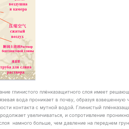
вание глинистого плёнказащитного слоя имеет решающ
язевая вода проникает в почву, образуя взвешенную 
ности контакта с мутной водой. Глинистый плёнказащ
родолжает увеличиваться, и сопротивление проникно
лоя намного больше, чем давление на переднем грунт