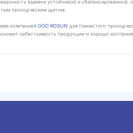
оверхность выемки устойчивой и сбалансированной,
стым проходческим щитом.
емая компанией
ООО KOSUN
для глинистого проходче
ономит себестоимость продукции и хорошо воспринят