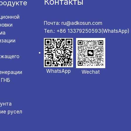
Контакты
родукте
ционной
Почта: ru@adkosun.com
новки
Тел.: +86 13379250593(WhatsApp)
ма
изации
ржащего
WhatsApp
Wechat
генерации
 ГНБ
а
рунта
ние русел