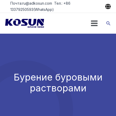
Перейти
Почта:ru@adkosun.com Тел.: +86
к
13379250593(WhatsApp)
содержимому
Пои
Бурение буровыми
растворами