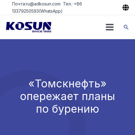
Перейти
Почта:ru@adkosun.com Тел.: +86
к
13379250593(WhatsApp)
содержимому
Пои
«Томскнефть»
опережает планы
по бурению