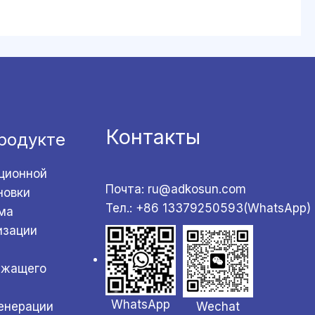
Контакты
родукте
ционной
Почта: ru@adkosun.com
новки
Тел.: +86 13379250593(WhatsApp)
ма
изации
ржащего
WhatsApp
Wechat
генерации