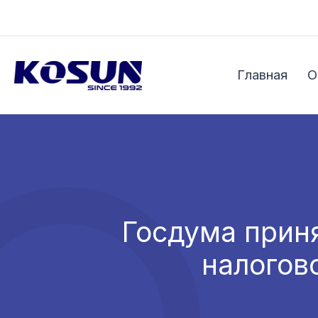
Перейти
к
содержимому
Главная
О
Госдума прин
налогов