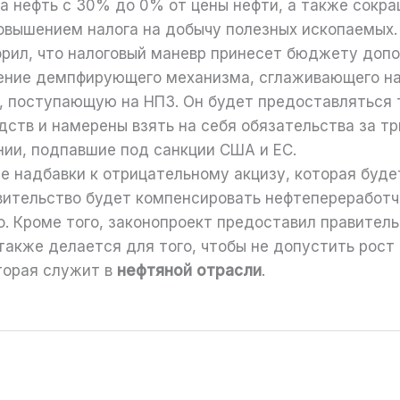
а нефть с 30% до 0% от цены нефти, а также сокр
овышением налога на добычу полезных ископаемых.
рил, что налоговый маневр принесет бюджету дополн
ение демпфирующего механизма, сглаживающего наг
ь, поступающую на НПЗ. Он будет предоставляться 
тв и намерены взять на себя обязательства за тр
нии, подпавшие под санкции США и ЕС.
 надбавки к отрицательному акцизу, которая буде
авительство будет компенсировать нефтепереработч
. Кроме того, законопроект предоставил правитель
акже делается для того, чтобы не допустить рост
торая служит в
нефтяной отрасли
.